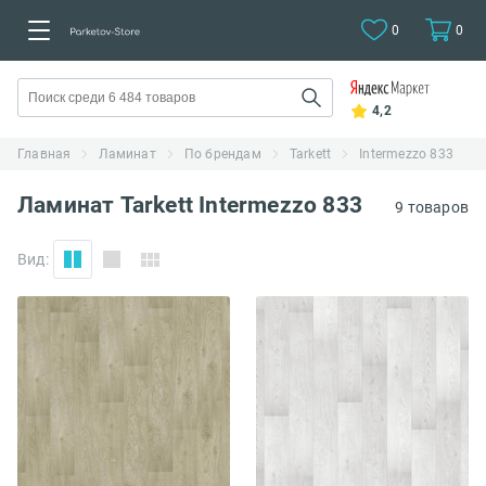
0
0
4,2
Главная
Ламинат
По брендам
Tarkett
Intermezzo 833
Ламинат Tarkett Intermezzo 833
9 товаров
Вид: