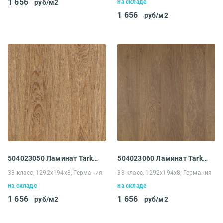
1 656
руб/м2
на складе
1 656
руб/м2
504023050 Ламинат Tarkett Intermezzo 833 Дуб Танго беж
504023060 Ламинат Tarkett Intermezzo 833 Дуб Аккорд осенний
33 класс, 1292x194x8, Германия
33 класс, 1292x194x8, Германия
на складе
на складе
1 656
1 656
руб/м2
руб/м2