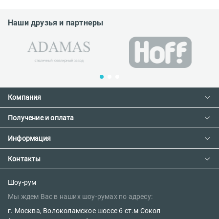
Наши друзья и партнеры
Компания
Получение и оплата
Контакты
О компании
Информация
Доставка и оплата
Сотрудничество
Предзаказ товара с фабрики
Контакты
Как сделать заказ
Вакансии
Возврат товара
Политика конфиденциальности
E-mail:
Шоу-рум
Сертификаты
Мы ждем Вас в наших шоу-румах по адресу:
sales@parketov-store.ru
Наш блог
г. Москва, Волоколамское шоссе 6 ст.м Сокол
Телефоны: