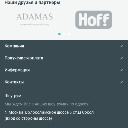
Наши друзья и партнеры
Компания
Получение и оплата
Контакты
О компании
Информация
Доставка и оплата
Сотрудничество
Предзаказ товара с фабрики
Контакты
Как сделать заказ
Вакансии
Возврат товара
Политика конфиденциальности
E-mail:
Шоу-рум
Сертификаты
Мы ждем Вас в наших шоу-румах по адресу:
sales@parketov-store.ru
Наш блог
г. Москва, Волоколамское шоссе 6 ст.м Сокол
Телефоны:
(вход со стороны шоссе)
+7 (499) 600-12-25