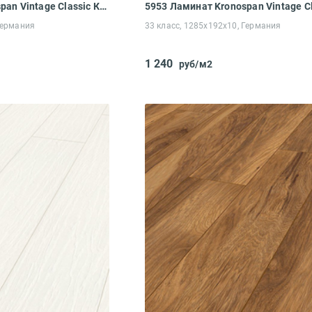
5536 Ламинат Kronospan Vintage Classic Каштан Рашмор
Германия
33 класс, 1285x192x10, Германия
1 240
руб/м2
Вам понравился сайт?*
Ваше имя*
Что хотелось бы изменить?*