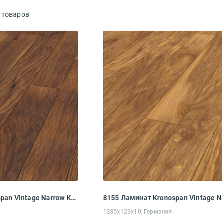
 товаров
8156 Ламинат Kronospan Vintage Narrow Красный Речной Гикори
1285x123x10, Германия