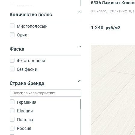
Платан
33 класс, 1285x192x10, 
Количество полос
Вяз
Сосна
Многополосый
1 240
руб/м2
Дизайнерский
Одна
Фаска
4-х сторонняя
без фаски
Страна бренда
Германия
Швеция
Польша
Россия