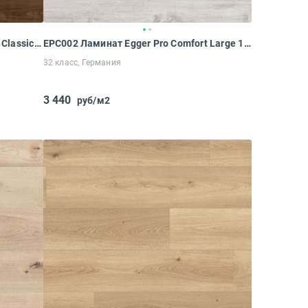
EPC033 Ламинат Egger Pro Comfort Classic 10-32 Орех Турени тёмный
EPC002 Ламинат Egger Pro Comfort Large 10-32 Дуб Уолтем белый
32 класс, Германия
3 440
руб/м2