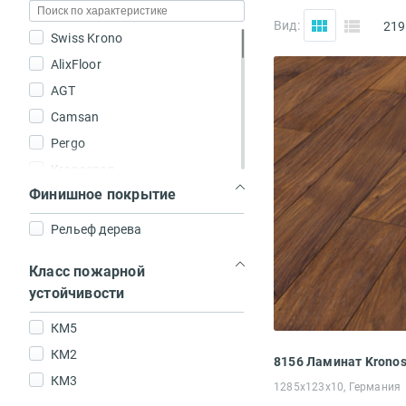
Вид:
219
Swiss Krono
AlixFloor
AGT
Camsan
Pergo
Kronospan
Финишное покрытие
Egger
Solofloor
Рельеф дерева
Kronotex
Класс пожарной
Kronopol
устойчивости
Tarkett
My Step
КМ5
Westerhof
КМ2
КМ3
1285x123x10, Германия