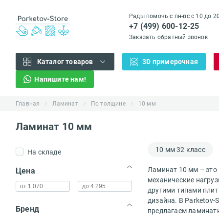
Рады помочь с пн-вс с 10 до 2
+7 (499) 600-12-25
Заказать обратный звонок
Каталог товаров
3D примерочная
Напишите нам!
Главная
Ламинат
По толщине
10 мм
Ламинат 10 мм
10 мм 32 класс
На складе
(...)
Ламинат 10 мм – это
Цена
механические нагруз
другими типами плит
дизайна. В Parketov
Бренд
предлагаем ламинатн