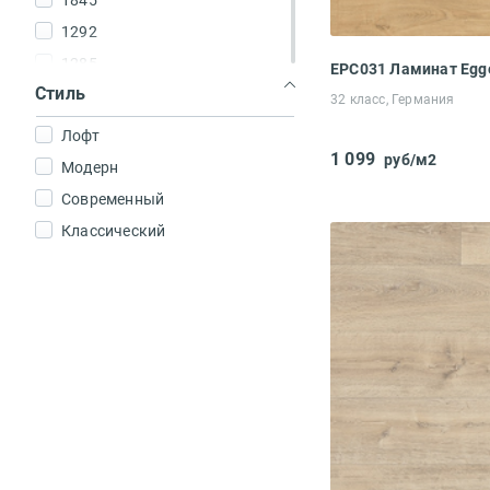
1845
159
1292
193
1285
Стиль
190
1261
32 класс, Германия
2050
Лофт
1 099
1380
руб/м2
Модерн
Современный
Классический