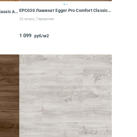
EPC030 Ламинат Egger Pro Comfort Classic 10-32 Орех Бедолло светлый
8155 Ламинат Kronospan Vintage Classic Аппалачиа Гикори
32 класс, Германия
1 099
руб/м2