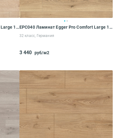
EPC038 Ламинат Egger Pro Comfort Large 10-32 Дуб Абакан
EPC040 Ламинат Egger Pro Comfort Large 10-32 Дуб Аритао
32 класс, Германия
3 440
руб/м2