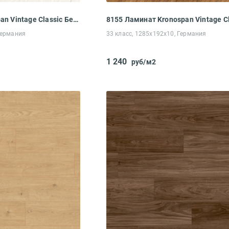
101 Ламинат Kronospan Vintage Classic Белый Гикори
Германия
33 класс, 1285x192x10, Германия
Введите код*
1 240
руб/м2
Пропустить
Отправить