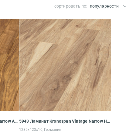
сортировать по:
популярности
8155 Ламинат Kronospan Vintage Narrow Аппалачиа Гикори
5943 Ламинат Kronospan Vintage Narrow Натуральный Гикори
1285x123x10, Германия