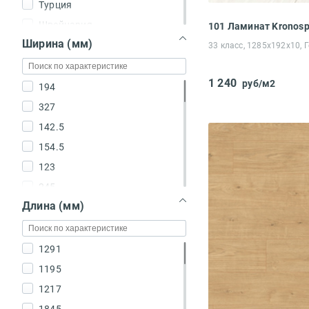
Турция
Швейцария
Ширина (мм)
33 класс, 1285x192x10, 
1 240
руб/м2
194
327
142.5
154.5
123
245
Длина (мм)
135
205
157
1291
246
1195
244
1217
192