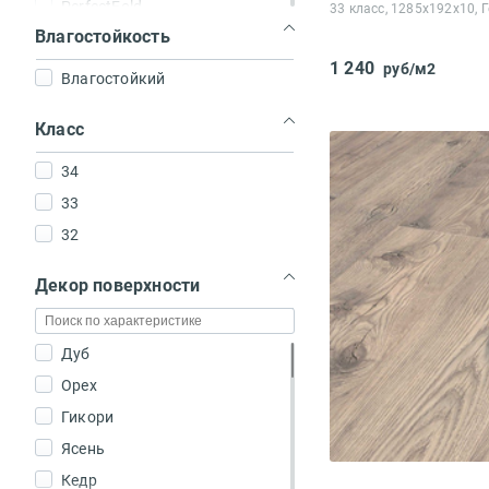
PerfectFold
33 класс, 1285x192x10, 
Влагостойкость
Big Click
1 240
руб/м2
Click
Влагостойкий
Замок 5G
Класс
TС-Lock
5G Click System
34
Express Click System
33
5G Clic System
32
Декор поверхности
Дуб
Орех
Гикори
Ясень
Кедр