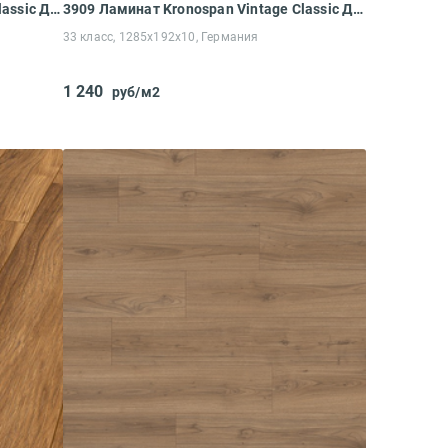
5953 Ламинат Kronospan Vintage Classic Дуб Шанталли
3909 Ламинат Kronospan Vintage Classic Дуб Нордик Блоссом
33 класс, 1285x192x10, Германия
1 240
руб/м2