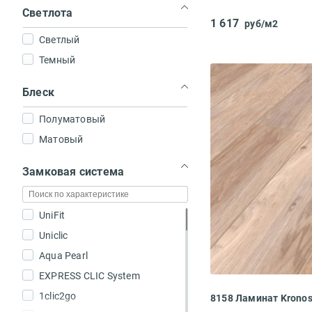
Светлота
1 617
руб/м2
Светлый
Темный
Блеск
Полуматовый
Матовый
Замковая система
UniFit
Uniclic
Aqua Peаrl
EXPRESS CLIC System
1clic2go