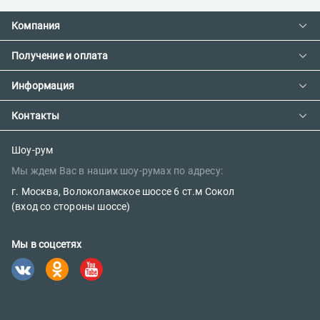
Компания
Получение и оплата
Контакты
О компании
Информация
Доставка и оплата
Сотрудничество
Предзаказ товара с фабрики
Контакты
Как сделать заказ
Вакансии
Возврат товара
Политика конфиденциальности
E-mail:
Шоу-рум
Сертификаты
Мы ждем Вас в наших шоу-румах по адресу:
sales@parketov-store.ru
Наш блог
г. Москва, Волоколамское шоссе 6 ст.м Сокол
Телефоны:
(вход со стороны шоссе)
+7 (499) 600-12-25
Мы в соцсетях
8 (800) 302-39-84 (бесплатно)