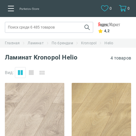
0
0
4,2
Главная
Ламинат
По брендам
Kronopol
Helio
Ламинат Kronopol Helio
4 товаров
Вид: