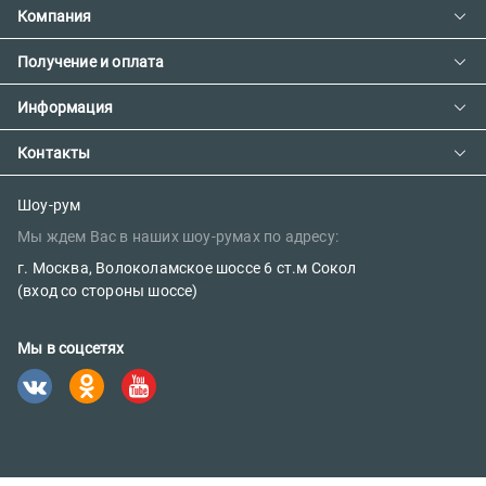
Компания
Получение и оплата
Контакты
О компании
Информация
Доставка и оплата
Сотрудничество
Предзаказ товара с фабрики
Контакты
Как сделать заказ
Вакансии
Возврат товара
Политика конфиденциальности
E-mail:
Шоу-рум
Сертификаты
Мы ждем Вас в наших шоу-румах по адресу:
sales@parketov-store.ru
Наш блог
г. Москва, Волоколамское шоссе 6 ст.м Сокол
Телефоны:
(вход со стороны шоссе)
+7 (499) 600-12-25
Мы в соцсетях
8 (800) 302-39-84 (бесплатно)