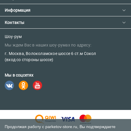
О компании
Информация
Доставка и оплата
Сотрудничество
Предзаказ товара с фабрики
Контакты
Как сделать заказ
Вакансии
Возврат товара
Политика конфиденциальности
E-mail:
Шоу-рум
Сертификаты
Мы ждем Вас в наших шоу-румах по адресу:
sales@parketov-store.ru
Наш блог
г. Москва, Волоколамское шоссе 6 ст.м Сокол
Телефоны:
(вход со стороны шоссе)
+7 (499) 600-12-25
Мы в соцсетях
8 (800) 302-39-84 (бесплатно)
Продолжая работу с parketov-store.ru, Вы подтверждаете