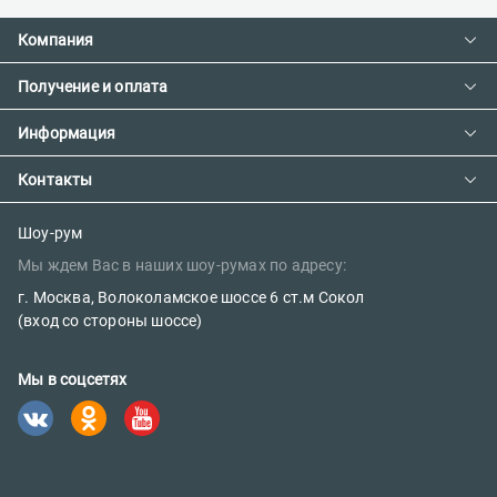
Компания
Получение и оплата
Контакты
О компании
Информация
Доставка и оплата
Сотрудничество
Предзаказ товара с фабрики
Контакты
Как сделать заказ
Вакансии
Возврат товара
Политика конфиденциальности
E-mail:
Шоу-рум
Сертификаты
Мы ждем Вас в наших шоу-румах по адресу:
sales@parketov-store.ru
Наш блог
г. Москва, Волоколамское шоссе 6 ст.м Сокол
Телефоны:
(вход со стороны шоссе)
+7 (499) 600-12-25
Мы в соцсетях
8 (800) 302-39-84 (бесплатно)