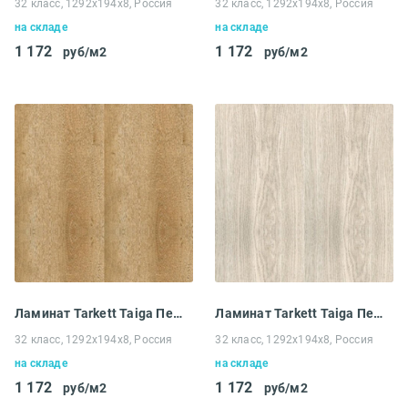
32 класс, 1292x194х8, Россия
32 класс, 1292x194х8, Россия
на складе
на складе
1 172
1 172
руб/м2
руб/м2
Ламинат Tarkett Taiga Первая уральская Дуб Светло-коричневый
Ламинат Tarkett Taiga Первая уральская Дуб Светлый
32 класс, 1292x194х8, Россия
32 класс, 1292x194х8, Россия
на складе
на складе
1 172
1 172
руб/м2
руб/м2