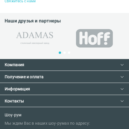
Свяжитесь с нами
Наши друзья и партнеры
Компания
Получение и оплата
Контакты
О компании
Информация
Доставка и оплата
Сотрудничество
Предзаказ товара с фабрики
Контакты
Как сделать заказ
Вакансии
Возврат товара
Политика конфиденциальности
E-mail:
Шоу-рум
Сертификаты
Мы ждем Вас в наших шоу-румах по адресу:
sales@parketov-store.ru