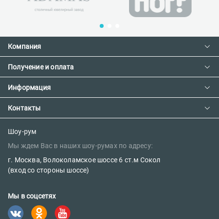
Компания
Получение и оплата
Контакты
О компании
Информация
Доставка и оплата
Сотрудничество
Предзаказ товара с фабрики
Контакты
Как сделать заказ
Вакансии
Возврат товара
Политика конфиденциальности
E-mail:
Шоу-рум
Сертификаты
Мы ждем Вас в наших шоу-румах по адресу:
sales@parketov-store.ru
Наш блог
г. Москва, Волоколамское шоссе 6 ст.м Сокол
Телефоны:
(вход со стороны шоссе)
+7 (499) 600-12-25
Мы в соцсетях
8 (800) 302-39-84 (бесплатно)