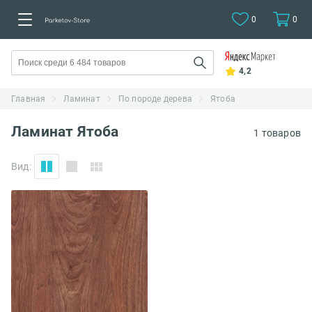
0
0
4,2
Главная
Ламинат
По породе дерева
Ятоба
Ламинат Ятоба
1 товаров
Вид: