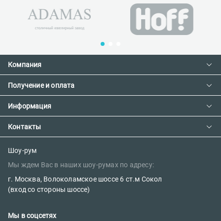
Компания
Получение и оплата
Контакты
О компании
Информация
Доставка и оплата
Сотрудничество
Предзаказ товара с фабрики
Контакты
Как сделать заказ
Вакансии
Возврат товара
Политика конфиденциальности
E-mail:
Шоу-рум
Сертификаты
Мы ждем Вас в наших шоу-румах по адресу:
sales@parketov-store.ru
Наш блог
г. Москва, Волоколамское шоссе 6 ст.м Сокол
Телефоны:
(вход со стороны шоссе)
+7 (499) 600-12-25
Мы в соцсетях