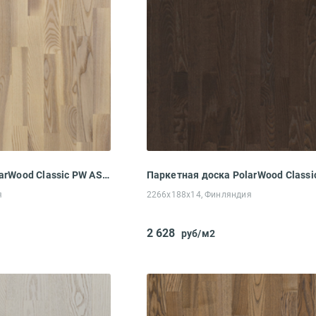
Паркетная доска PolarWood Classic PW ASH LIVING WHITE MATT LOC (2266x188x14 мм)
я
2266x188x14, Финляндия
2 628
руб/м2