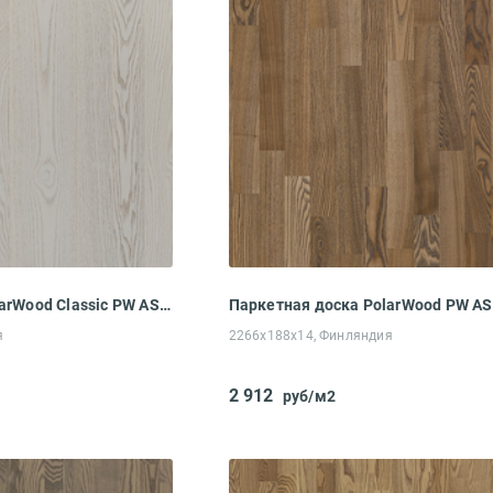
Паркетная доска PolarWood Classic PW ASH PREMIUM 138 DOVER MATT LOC (2000x138x14 мм)
я
2266x188x14, Финляндия
2 912
руб/м2