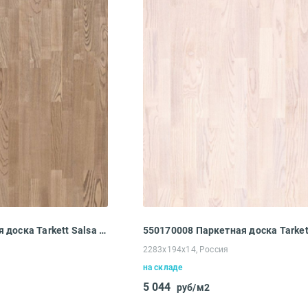
Вам понравился сайт?*
550170003 Паркетная доска Tarkett Salsa Premium Ясень Кварц (2283x194x14 мм)
Ваше имя*
2283x194x14, Россия
на складе
Что хотелось бы изменить?*
5 044
руб/м2