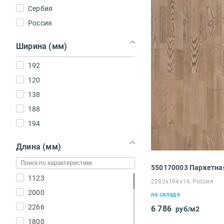
Сербия
Россия
Ширина (мм)
192
120
138
188
194
Длина (мм)
1123
2283x194x14, Россия
2000
на складе
2266
6 786
руб/м2
1800