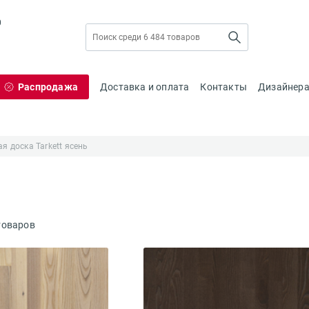
0
Распродажа
Доставка и оплата
Контакты
Дизайнер
я доска Tarkett ясень
товаров