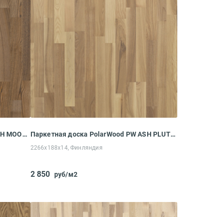
Паркетная доска PolarWood PW ASH MOON OILED LOC (2266x188x14 мм)
Паркетная доска PolarWood PW ASH PLUTON WHITE OILED LOC (2266x188x14 мм)
2266x188x14, Финляндия
2 850
руб/м2