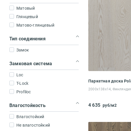
Матовый
Глянцевый
Матово-глянцевый
Тип соединения
Замок
Замковая система
Loc
T-Lock
2000x138x14, Финлянди
Profiloc
4 635
Влагостойкость
руб/м2
Влагостойкий
Не влагостойкий