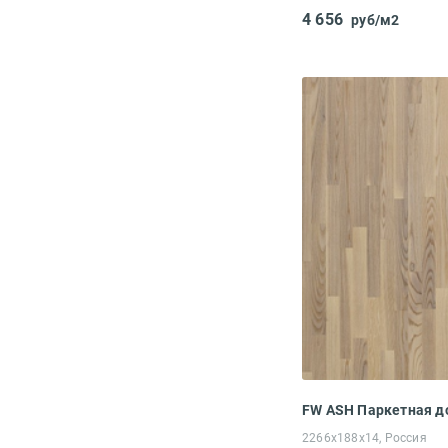
4 656
руб/м2
2266х188х14, Россия