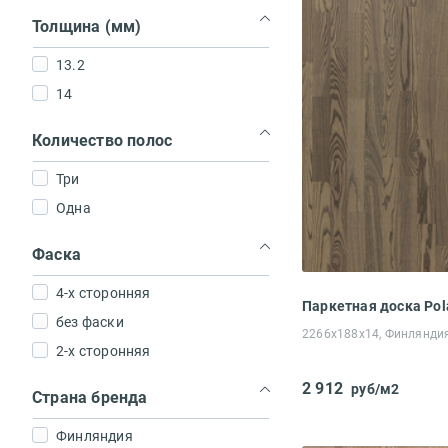
Толщина (мм)
13.2
14
Количество полос
Три
Одна
Фаска
4-х сторонняя
без фаски
2266x188x14, Финлянди
2-х сторонняя
2 912
руб/м2
Страна бренда
Финляндия