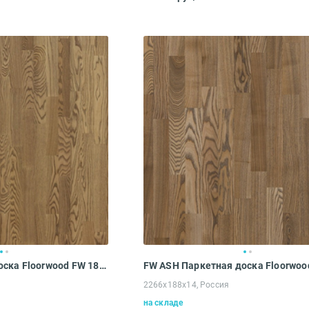
FW ASH Паркетная доска Floorwood FW 188 FW ASH Madison beige OILED 3S (2266х188х14 мм)
2266х188х14, Россия
на складе