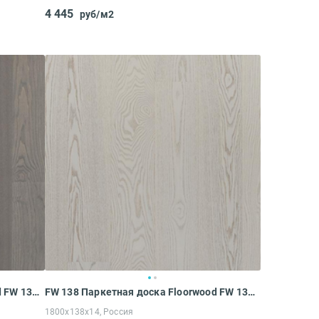
4 445
руб/м2
FW 138 Паркетная доска Floorwood FW 138 FW 138 ASH Madison PREMIUM gray MATT LAC 1S (1800x138x14 мм)
FW 138 Паркетная доска Floorwood FW 138 FW 138 ASH Madison PREMIUM WHITE MATT LAC 1S (1800x138x14 мм)
1800x138x14, Россия