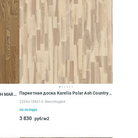
Паркетная доска Karelia Polar Ash Country Vanilla Matt (2266х188х14 мм)
Паркетная доска PolarWood PW ASH MARS OILED LOC (2266x188x14 мм)
2266х188х14, Финляндия
на складе
3 830
руб/м2