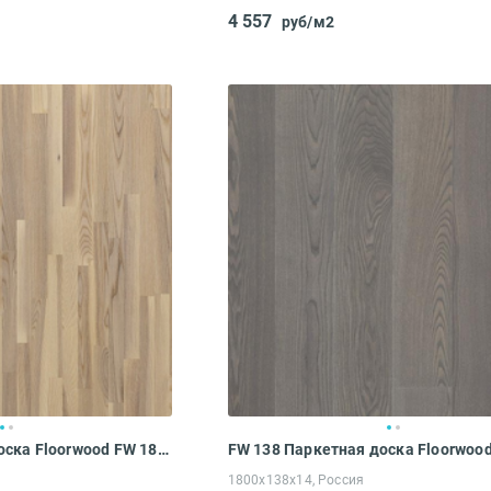
4 557
руб/м2
FW ASH Паркетная доска Floorwood FW 188 FW ASH Madison WHITE MATT LAC 3S (2266х188х14 мм)
1800x138x14, Россия