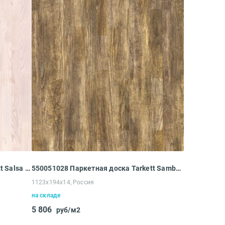
550170008 Паркетная доска Tarkett Salsa Premium Ясень Кристалл (2283x194x14 мм)
550051028 Паркетная доска Tarkett Samba Ясень Бренди (1123x194x14 мм)
1123x194x14, Россия
на складе
5 806
руб/м2