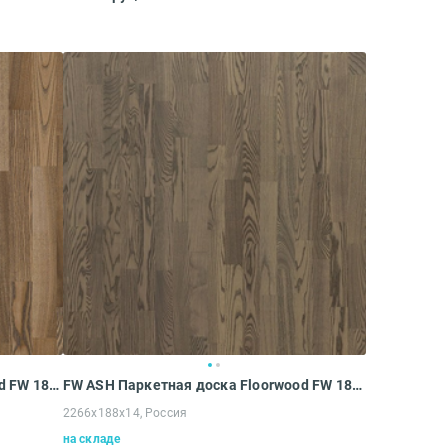
FW ASH Паркетная доска Floorwood FW 188 FW ASH Madison brown OIL 3S (2266х188х14 мм)
FW ASH Паркетная доска Floorwood FW 188 FW ASH Madison OILED 3S (2266х188х14 мм)
2266х188х14, Россия
на складе