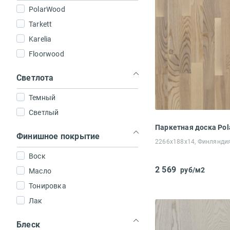
PolarWood
Tarkett
Karelia
Floorwood
Светлота
Темный
Светлый
Финишное покрытие
2266x188x14, Финлянди
Воск
2 569
руб/м2
Масло
Тонировка
Лак
Блеск