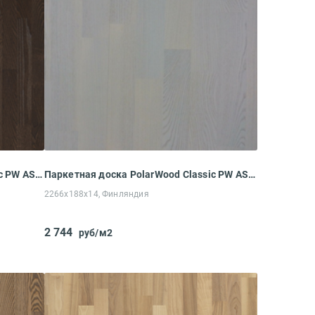
Паркетная доска PolarWood Classic PW ASH LUNGO MATT LOC (2266x188x14 мм)
Паркетная доска PolarWood Classic PW ASH RICOTTA MATT LOC (2266x188x14 мм)
2266x188x14, Финляндия
2 744
руб/м2