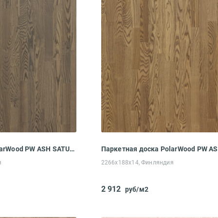
Паркетная доска PolarWood PW ASH SATURN OILED LOC (2266x188x14 мм)
я
2266x188x14, Финляндия
2 912
руб/м2