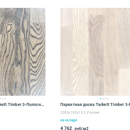
Введите код*
Пропустить
Отправить
Паркетная доска Tarkett Timber 3-Полосный ASH BROWN (2283x192x13.2 мм)
2283x192x13.2, Россия
на складе
4 762
руб/м2