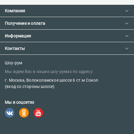
Компания
Получение и оплата
Контакты
О компании
Информация
Доставка и оплата
Сотрудничество
Предзаказ товара с фабрики
Контакты
Как сделать заказ
Вакансии
Возврат товара
Политика конфиденциальности
E-mail:
Шоу-рум
Сертификаты
Мы ждем Вас в наших шоу-румах по адресу:
sales@parketov-store.ru
Наш блог
г. Москва, Волоколамское шоссе 6 ст.м Сокол
Телефоны:
(вход со стороны шоссе)
+7 (499) 600-12-25
Мы в соцсетях
8 (800) 302-39-84 (бесплатно)