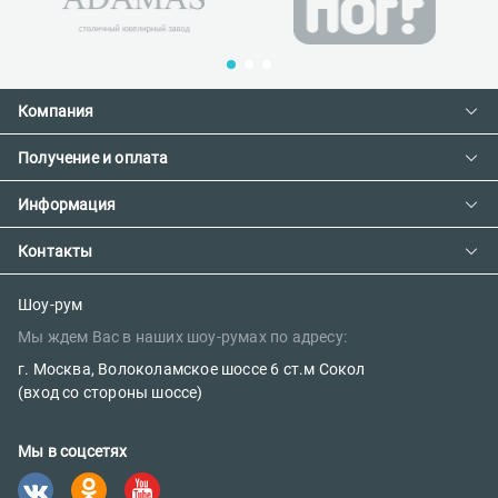
Компания
Получение и оплата
Контакты
О компании
Информация
Доставка и оплата
Сотрудничество
Предзаказ товара с фабрики
Контакты
Как сделать заказ
Вакансии
Возврат товара
Политика конфиденциальности
E-mail:
Шоу-рум
Сертификаты
Мы ждем Вас в наших шоу-румах по адресу:
sales@parketov-store.ru
Наш блог
г. Москва, Волоколамское шоссе 6 ст.м Сокол
Телефоны:
(вход со стороны шоссе)
+7 (499) 600-12-25
Мы в соцсетях
8 (800) 302-39-84 (бесплатно)