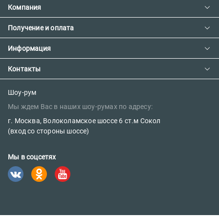
Компания
Получение и оплата
Контакты
О компании
Информация
Доставка и оплата
Сотрудничество
Предзаказ товара с фабрики
Контакты
Как сделать заказ
Вакансии
Возврат товара
Политика конфиденциальности
E-mail:
Шоу-рум
Сертификаты
Мы ждем Вас в наших шоу-румах по адресу:
sales@parketov-store.ru
Наш блог
г. Москва, Волоколамское шоссе 6 ст.м Сокол
Телефоны:
(вход со стороны шоссе)
+7 (499) 600-12-25
Мы в соцсетях
8 (800) 302-39-84 (бесплатно)