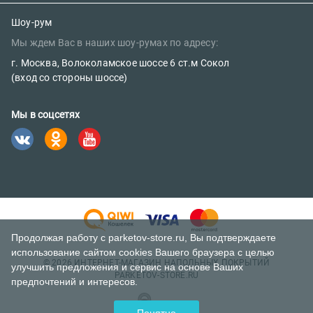
Вакансии
Возврат товара
Политика конфиденциальности
E-mail:
Шоу-рум
Сертификаты
Мы ждем Вас в наших шоу-румах по адресу:
sales@parketov-store.ru
Наш блог
г. Москва, Волоколамское шоссе 6 ст.м Сокол
Телефоны:
(вход со стороны шоссе)
+7 (499) 600-12-25
Мы в соцсетях
8 (800) 302-39-84 (бесплатно)
Продолжая работу с parketov-store.ru, Вы подтверждаете
использование сайтом cookies Вашего браузера с целью
© 2026 ИНТЕРНЕТ-МАГАЗИН НАПОЛЬНЫХ ПОКРЫТИЙ
улучшить предложения и сервис на основе Ваших
PARKETOV-STORE.RU
предпочтений и интересов.
Понятно