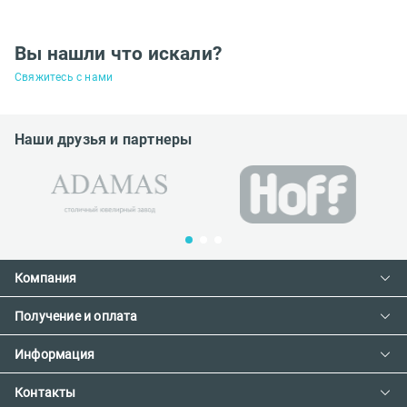
Вы нашли что искали?
Свяжитесь с нами
Наши друзья и партнеры
Компания
Получение и оплата
Контакты
О компании
Информация
Доставка и оплата
Сотрудничество
Предзаказ товара с фабрики
Контакты
Как сделать заказ