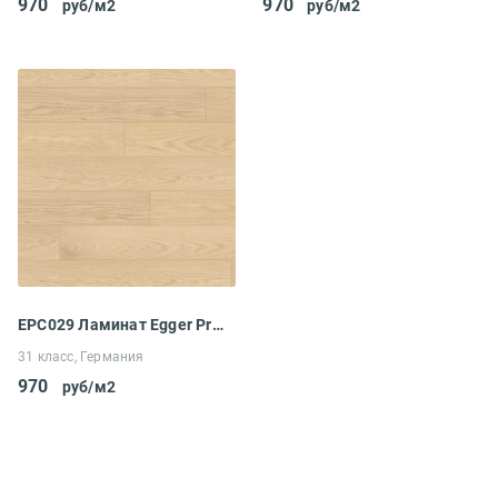
970
970
руб/м2
руб/м2
EPC029 Ламинат Egger Pro Comfort Classic 8-31 Дуб Каленберг
31 класс, Германия
970
руб/м2