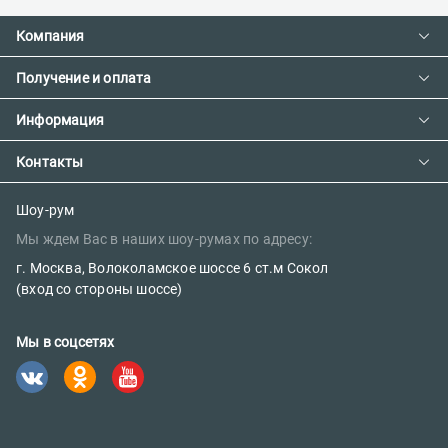
Компания
Получение и оплата
Контакты
О компании
Информация
Доставка и оплата
Сотрудничество
Предзаказ товара с фабрики
Контакты
Как сделать заказ
Вакансии
Возврат товара
Политика конфиденциальности
E-mail:
Шоу-рум
Сертификаты
Мы ждем Вас в наших шоу-румах по адресу:
sales@parketov-store.ru
Наш блог
г. Москва, Волоколамское шоссе 6 ст.м Сокол
Телефоны:
(вход со стороны шоссе)
+7 (499) 600-12-25
Мы в соцсетях
8 (800) 302-39-84 (бесплатно)