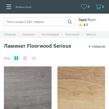
0
0
4,2
Главная
Ламинат
По брендам
Floorwood
Serious
Ламинат Floorwood Serious
6 товаров
Вид: