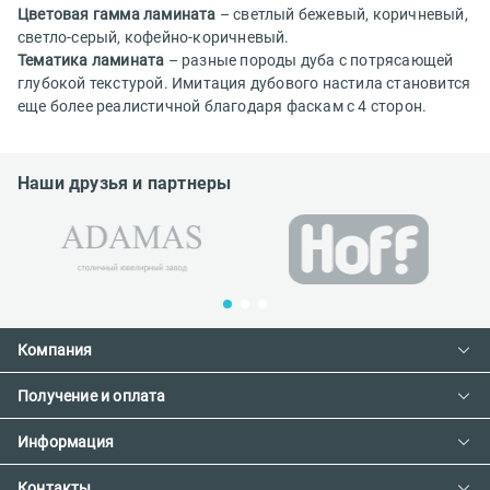
Цветовая гамма ламината
– светлый бежевый, коричневый,
светло-серый, кофейно-коричневый.
Тематика ламината
– разные породы дуба с потрясающей
глубокой текстурой. Имитация дубового настила становится
еще более реалистичной благодаря фаскам с 4 сторон.
Наши друзья и партнеры
Компания
Получение и оплата
Контакты
О компании
Информация
Доставка и оплата
Сотрудничество
Предзаказ товара с фабрики
Контакты