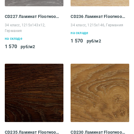
CD227 Ламинат Floorwood Serious Дуб Провиденс
CD236 Ламинат Floorwood Serious Дуб Ясмин
34 класс, 1215х143х12,
34 класс, 1215х146, Германия
Германия
на складе
на складе
1 570
руб/м2
1 570
руб/м2
CD235 Ламинат Floorwood Serious Дуб Ульсан
CD230 Ламинат Floorwood Serious Дуб Феникс