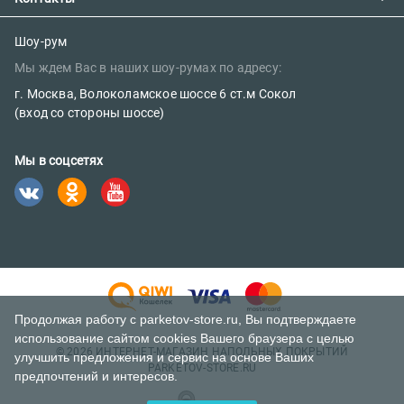
Как сделать заказ
Вакансии
Возврат товара
Политика конфиденциальности
E-mail:
Шоу-рум
Сертификаты
Мы ждем Вас в наших шоу-румах по адресу:
sales@parketov-store.ru
Наш блог
г. Москва, Волоколамское шоссе 6 ст.м Сокол
Телефоны:
(вход со стороны шоссе)
+7 (499) 600-12-25
Мы в соцсетях
8 (800) 302-39-84 (бесплатно)
Продолжая работу с parketov-store.ru, Вы подтверждаете
использование сайтом cookies Вашего браузера с целью
© 2026 ИНТЕРНЕТ-МАГАЗИН НАПОЛЬНЫХ ПОКРЫТИЙ
улучшить предложения и сервис на основе Ваших
PARKETOV-STORE.RU
предпочтений и интересов.