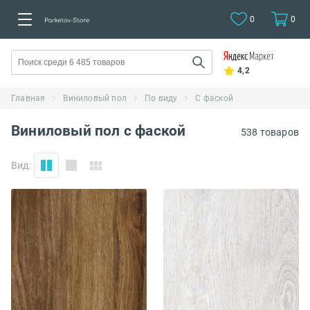
0
0
4,2
Главная
Виниловый пол
По виду
С фаской
Виниловый пол с фаской
538 товаров
Вид: