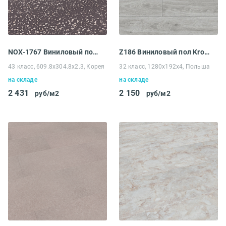
NOX-1767 Виниловый пол EcoClick NOX-1700 Stone Элгон
Z186 Виниловый пол Kronospan Kronostep SPC Grey Seal Oak (RW)
43 класс, 609.8x304.8x2.3, Корея
32 класс, 1280x192x4, Польша
на складе
на складе
2 431
2 150
руб/м2
руб/м2