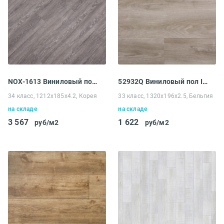
NOX-1613 Виниловый пол EcoClick NOX-1600 Wood Дуб Сен-Пьер
52932Q Виниловый пол IVC Divino клеевая Somerset Oak
34 класс, 1212x185x4.2, Корея
33 класс, 1320х196х2.5, Бельгия
на складе
на складе
3 567
1 622
руб/м2
руб/м2