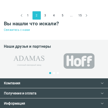
1
2
3
4
5
...
15
Вы нашли что искали?
Свяжитесь с нами
Наши друзья и партнеры
Компания
Получение и оплата
Контакты
О компании
Информация
Доставка и оплата