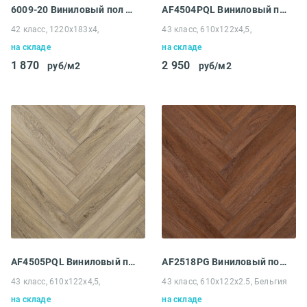
6009-20 Виниловый пол Westerhof Spark Light
AF4504PQL Виниловый пол Aquafloor Space Parquet Light
42 класс, 1220x183x4,
43 класс, 610х122х4,5,
на складе
на складе
1 870
2 950
руб/м2
руб/м2
AF4505PQL Виниловый пол Aquafloor Space Parquet Light
AF2518PG Виниловый пол Aquafloor Parquet Glue Chevron
43 класс, 610х122х4,5,
43 класс, 610x122x2.5, Бельгия
на складе
на складе