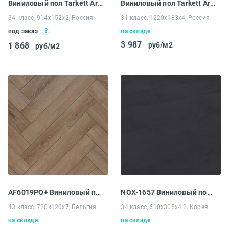
Виниловый пол Tarkett Art Vinyl Blues Lancaster
Виниловый пол Tarkett Art Vinyl Deep house Agostino
34 класс, 914x152x2, Россия
31 класс, 1220x183x4, Россия
под заказ
на складе
3 987
1 868
руб/м2
руб/м2
AF6019PQ+ Виниловый пол Aquafloor Parquet
NOX-1657 Виниловый пол EcoClick NOX-1600 Stone Дюфур
43 класс, 720x120x7, Бельгия
34 класс, 610x305x4.2, Корея
на складе
на складе