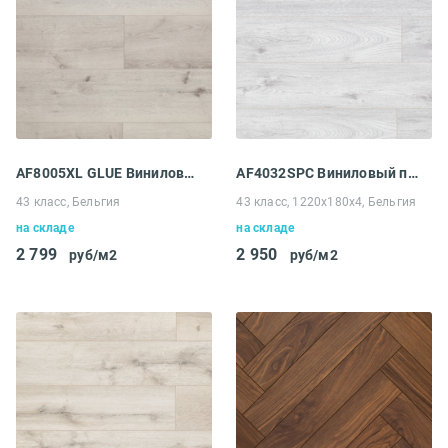
AF8005XL GLUE Виниловый пол Aquafloor Realwood XL Glue
AF4032SPC Виниловый пол Aquafloor Space
43 класс, Бельгия
43 класс, 1220x180x4, Бельгия
на складе
на складе
2 799
2 950
руб/м2
руб/м2