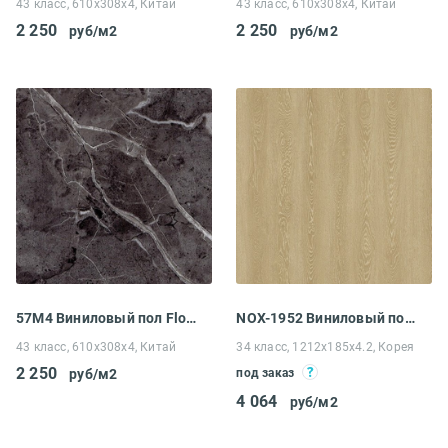
43 класс, 610x308x4, Китай
43 класс, 610x308x4, Китай
2 250
2 250
руб/м2
руб/м2
57М4 Виниловый пол Floorwood Unit Лаверон
NOX-1952 Виниловый пол EcoClick NOX-1900 Rich Дуб Шампань
43 класс, 610x308x4, Китай
34 класс, 1212x185x4.2, Корея
2 250
руб/м2
под заказ
4 064
руб/м2