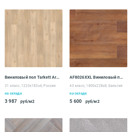
Виниловый пол Tarkett Art Vinyl Deep house Groove
AF8026XXL Виниловый пол Aquafloor RealWood XXL
31 класс, 1220x183x4, Россия
43 класс, 1800x228x8, Бельгия
на складе
на складе
3 987
5 600
руб/м2
руб/м2