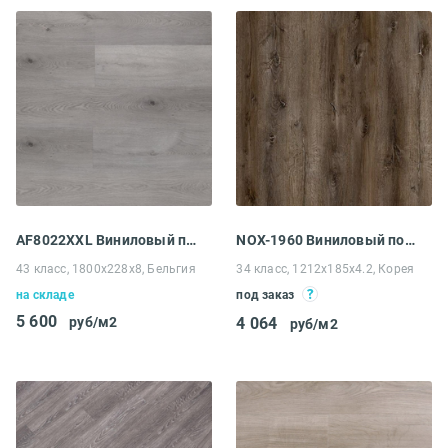
AF8022XXL Виниловый пол Aquafloor RealWood XXL
NOX-1960 Виниловый пол EcoClick NOX-1900 Rich Дуб Кроули
43 класс, 1800x228x8, Бельгия
34 класс, 1212x185x4.2, Корея
на складе
под заказ
5 600
руб/м2
4 064
руб/м2