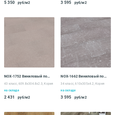
5 350
3 595
руб/м2
руб/м2
NOX-1752 Виниловый пол EcoClick NOX-1700 Stone Чогори
NOX-1662 Виниловый пол EcoClick NOX-1600 Stone Ирасу
43 класс, 609.8x304.8x2.3, Корея
34 класс, 610x305x4.2, Корея
на складе
на складе
2 431
3 595
руб/м2
руб/м2