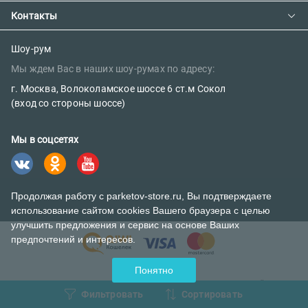
Сотрудничество
Предзаказ товара с фабрики
Контакты
Как сделать заказ
Вакансии
Возврат товара
Политика конфиденциальности
E-mail:
Шоу-рум
Сертификаты
Мы ждем Вас в наших шоу-румах по адресу:
sales@parketov-store.ru
Наш блог
г. Москва, Волоколамское шоссе 6 ст.м Сокол
Телефоны:
(вход со стороны шоссе)
+7 (499) 600-12-25
Мы в соцсетях
8 (800) 302-39-84 (бесплатно)
Продолжая работу с parketov-store.ru, Вы подтверждаете
использование сайтом cookies Вашего браузера с целью
улучшить предложения и сервис на основе Ваших
предпочтений и интересов.
Понятно
© 2026 ИНТЕРНЕТ-МАГАЗИН НАПОЛЬНЫХ ПОКРЫТИЙ
Фильтровать
Сортировать
PARKETOV-STORE.RU