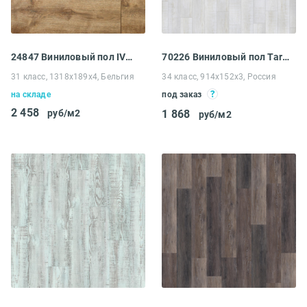
24847 Виниловый пол IVC Linea замковая Star Oak
70226 Виниловый пол Tarkett Art Vinyl Lounge Nordic
31 класс, 1318х189х4, Бельгия
34 класс, 914x152x3, Россия
на складе
под заказ
2 458
руб/м2
1 868
руб/м2