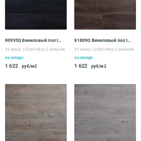
80995Q Виниловый пол IVC Divino клеевая Thunder Oak
81889Q Виниловый пол IVC Divino клеевая California Oak
33 класс, 1320х196х2.5, Бельгия
33 класс, 1320х196х2.5, Бельгия
на складе
на складе
1 622
1 622
руб/м2
руб/м2