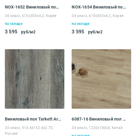
NOX-1652 Виниловый пол EcoClick NOX-1600 Stone Чогори
NOX-1654 Виниловый пол EcoClick NOX-1600 Stone Кайлас
34 класс, 610x305x4.2, Корея
34 класс, 610x305x4.2, Корея
на складе
на складе
3 595
3 595
руб/м2
руб/м2
Виниловый пол Tarkett Art Vinyl Epic Howard
6087-16 Виниловый пол Betta La Casa Кальяри
33 класс, 914.4x152.4x2.70,
34 класс, 1220x180x4, Китай
Россия
на складе