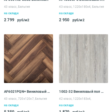
43 класс, Бельгия
43 класс, 1220x180x4, Бельгия
на складе
на складе
2 799
2 950
руб/м2
руб/м2
AF6021PQN+ Виниловый пол Aquafloor Parquet
1002-32 Виниловый пол Westerhof Spark Ash
43 класс, 720x120x7, Бельгия
42 класс, 1220x183x4,
на складе
на складе
5 350
1 870