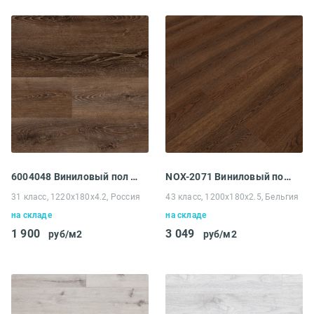
6004048 Виниловый пол Vox Viterra Old Oak
NOX-2071 Виниловый пол EcoClick NOX-2000 Rich Дуб Грильяж
31 класс, 1220x180x4.2, Россия
43 класс, 1200x180x2.5, Бельгия
на складе
на складе
1 900
3 049
руб/м2
руб/м2