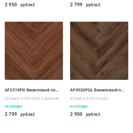
2 950
2 799
руб/м2
руб/м2
AF2519PG Виниловый пол Aquafloor Parquet Glue Chevron
AF4520PQL Виниловый пол Aquafloor Space Parquet Light
43 класс, 610x122x2.5, Бельгия
43 класс, 610х122х4,5,
на складе
на складе
2 799
2 950
руб/м2
руб/м2