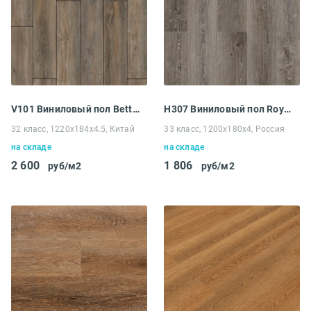
V101 Виниловый пол Betta Villa Дуб Виано
H307 Виниловый пол Royce Enjoy Дуб Шпиц
32 класс, 1220x184x4.5, Китай
33 класс, 1200x180x4, Россия
на складе
на складе
2 600
1 806
руб/м2
руб/м2