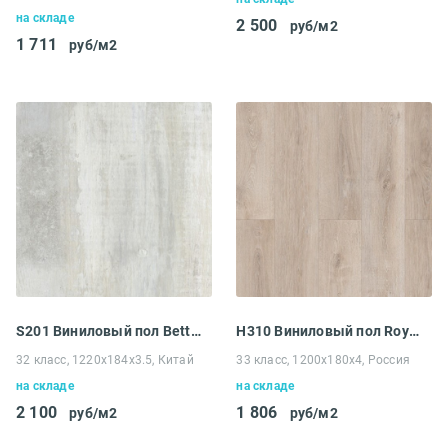
на складе
2 500
руб/м2
1 711
руб/м2
S201 Виниловый пол Betta Studio Дуб Затертый Светлый
H310 Виниловый пол Royce Enjoy Дуб Эшфорд
32 класс, 1220x184x3.5, Китай
33 класс, 1200x180x4, Россия
на складе
на складе
2 100
1 806
руб/м2
руб/м2