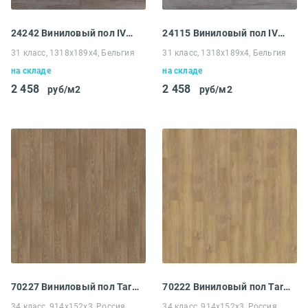
24242 Виниловый пол IVC Linea замковая Medelin Pine
24115 Виниловый пол IVC Linea замковая Medelin Pine
31 класс, 1318х189х4, Бельгия
31 класс, 1318х189х4, Бельгия
на складе
на складе
2 458
2 458
руб/м2
руб/м2
70227 Виниловый пол Tarkett Art Vinyl Lounge Ramon
70222 Виниловый пол Tarkett Art Vinyl Lounge Ibiza
34 класс, 914x152x3, Россия
34 класс, 914x152x3, Россия