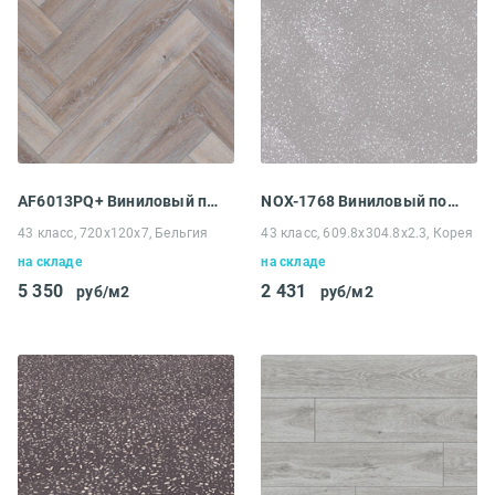
AF6013PQ+ Виниловый пол Aquafloor Parquet
NOX-1768 Виниловый пол EcoClick NOX-1700 Stone Фицрой
43 класс, 720x120x7, Бельгия
43 класс, 609.8x304.8x2.3, Корея
на складе
на складе
5 350
2 431
руб/м2
руб/м2