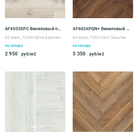
AF4033SPC Виниловый пол Aquafloor Space
AF6024PQN+ Виниловый пол Aquafloor Parquet
43 класс, 1220x180x4, Бельгия
43 класс, 720x120x7, Бельгия
на складе
на складе
2 950
5 350
руб/м2
руб/м2