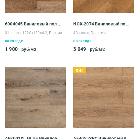
6004045 Виниловый пол Vox Viterra Natural Oak
NOX-2074 Виниловый пол EcoClick NOX-2000 Rich
31 класс, 1220x180x4.2, Россия
43 класс, Бельгия
на складе
на складе
1 900
3 049
руб/м2
руб/м2
ХИТ
AF8001XL GLUE Виниловый пол Aquafloor Realwood XL Glue
AF4055SPC Виниловый пол Aquafloor Space