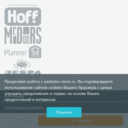
Продолжая работу с parketov-store.ru, Вы подтверждаете
использование сайтом cookies Вашего браузера с целью
улучшить предложения и сервис на основе Ваших
Компания
предпочтений и интересов.
Получение и оплата
Контакты
Понятно
О компании
Информация
1
Купить
-
+
Доставка и оплата