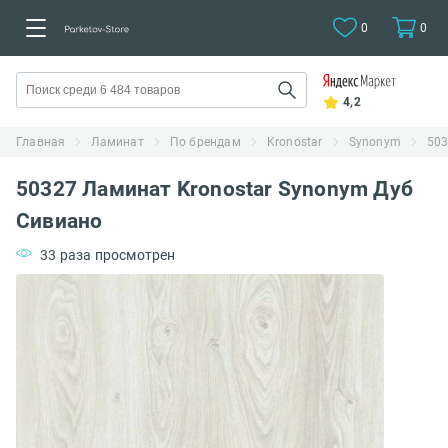
0
0
4,2
Главная
Ламинат
По брендам
Kronostar
Synonym
503
50327 Ламинат Kronostar Synonym Дуб
Сивиано
33 раза просмотрен