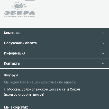
Компания
Получение и оплата
Контакты
О компании
Информация
Доставка и оплата
Сотрудничество
Предзаказ товара с фабрики
Контакты
Как сделать заказ
Вакансии
Возврат товара
Политика конфиденциальности
E-mail:
Шоу-рум
Сертификаты
Мы ждем Вас в наших шоу-румах по адресу:
sales@parketov-store.ru
Наш блог
г. Москва, Волоколамское шоссе 6 ст.м Сокол
Телефоны:
(вход со стороны шоссе)
+7 (499) 600-12-25
Мы в соцсетях