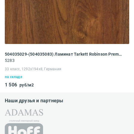
504035029-(504035083) Ламинат Tarkett Robinson Premium 833 Бирманский Тик
5283
33 класс, 1292x194x8, Германия
на складе
1 506
руб/м2
Наши друзья и партнеры