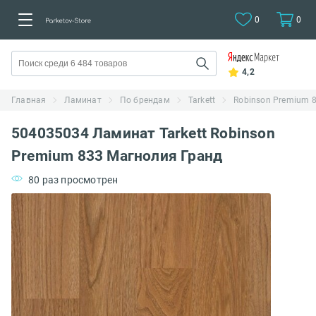
0
0
4,2
Главная
Ламинат
По брендам
Tarkett
Robinson Premium 
504035034 Ламинат Tarkett Robinson
Premium 833 Магнолия Гранд
80 раз просмотрен