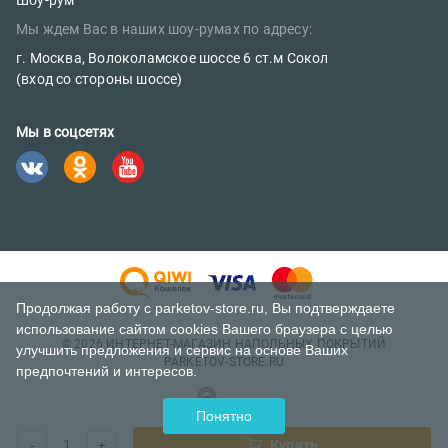
Шоу-рум
Сертификаты
Мы ждем Вас в наших шоу-румах по адресу:
sales@parketov-store.ru
Наш блог
г. Москва, Волоколамское шоссе 6 ст.м Сокол
Телефоны:
(вход со стороны шоссе)
+7 (499) 600-12-25
Мы в соцсетях
8 (800) 302-39-84 (бесплатно)
Продолжая работу с parketov-store.ru, Вы подтверждаете
использование сайтом cookies Вашего браузера с целью
© 2026 ИНТЕРНЕТ-МАГАЗИН НАПОЛЬНЫХ ПОКРЫТИЙ
улучшить предложения и сервис на основе Ваших
PARKETOV-STORE.RU
предпочтений и интересов.
Понятно
1
Купить
-
+