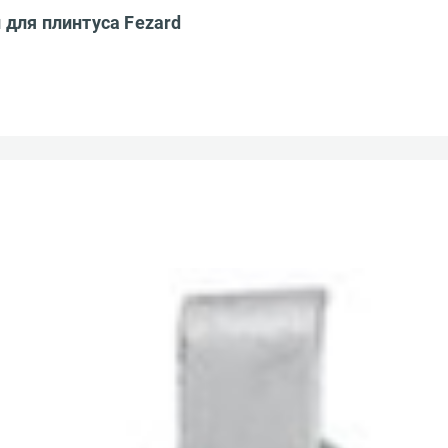
 для плинтуса Fezard
 сервис?*
Ваш e-mail адрес*
Получать эксклюзивные ск
Вам понравился сайт?*
предложения
Ваше имя*
ествляется
Что хотелось бы изменить?*
чной доставки