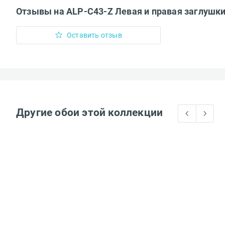
Отзывы на ALP-C43-Z Левая и правая заглушки
Оставить отзыв
Вам понравился
Ваше имя*
Другие обои этой коллекции
Достоинства
Доставка осущ
Стоимость сро
Недостатки