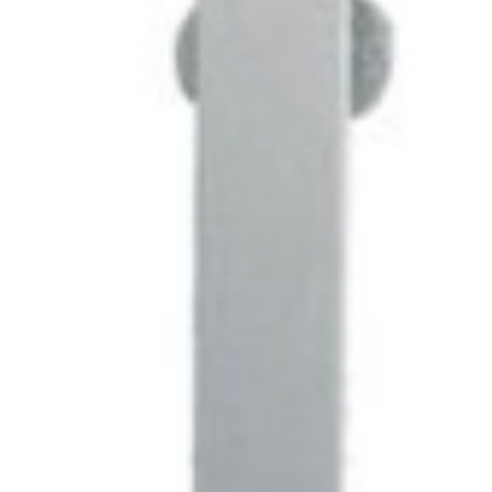
ределы МКАД
Введите код*
зображение
Пропустить
Отправить
о файлы форматов: jpeg, jpg, png. Максимум 10 изображении.
ранспортной компании
БЕСПЛАТНО
Ост