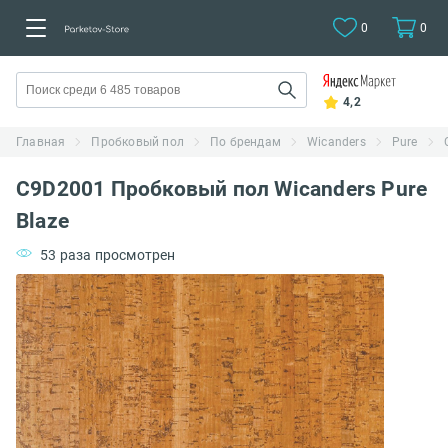
0
0
4,2
Главная
Пробковый пол
По брендам
Wicanders
Pure
C9D2001 Пробковый пол Wicanders Pure
Blaze
53 раза просмотрен