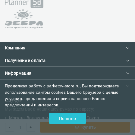
Компания
Получение и оплата
Контакты
О компании
Информация
Доставка и оплата
Сотрудничество
Предзаказ товара с фабрики
Контакты
Продолжая работу с parketov-store.ru, Вы подтверждаете
Как сделать заказ
использование сайтом cookies Вашего браузера с целью
Вакансии
Возврат товара
Политика конфиденциальности
улучшить предложения и сервис на основе Ваших
E-mail:
Шоу-рум
предпочтений и интересов.
Сертификаты
Мы ждем Вас в наших шоу-румах по адресу:
sales@parketov-store.ru
Наш блог
г. Москва, Волоколамское шоссе 6 ст.м Сокол
Понятно
Телефоны:
(вход со стороны шоссе)
1
Купить
-
+
+7 (499) 600-12-25