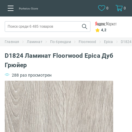
0
0
4,2
Главная
Ламинат
По брендам
Floorwood
Epica
D1824
D1824 Ламинат Floorwood Epica Дуб
Грюйер
288 раз просмотрен