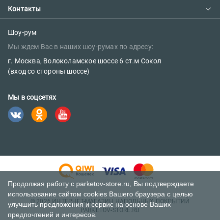
Сотрудничество
Предзаказ товара с фабрики
Контакты
Как сделать заказ
Вакансии
Возврат товара
Политика конфиденциальности
E-mail:
Шоу-рум
Сертификаты
Мы ждем Вас в наших шоу-румах по адресу:
sales@parketov-store.ru
Наш блог
г. Москва, Волоколамское шоссе 6 ст.м Сокол
Телефоны:
(вход со стороны шоссе)
+7 (499) 600-12-25
Мы в соцсетях
8 (800) 302-39-84 (бесплатно)
Продолжая работу с parketov-store.ru, Вы подтверждаете
использование сайтом cookies Вашего браузера с целью
© 2026 ИНТЕРНЕТ-МАГАЗИН НАПОЛЬНЫХ ПОКРЫТИЙ
улучшить предложения и сервис на основе Ваших
PARKETOV-STORE.RU
предпочтений и интересов.