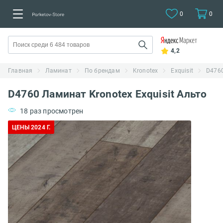
0
0
4,2
Главная
Ламинат
По брендам
Kronotex
Exquisit
D4760
D4760 Ламинат Kronotex Exquisit Альто
18 раз просмотрен
ЦЕНЫ 2024 Г.