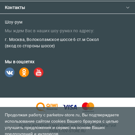
Сотрудничество
Предзаказ товара с фабрики
Контакты
Как сделать заказ
Вакансии
Возврат товара
Политика конфиденциальности
E-mail:
Шоу-рум
Сертификаты
Мы ждем Вас в наших шоу-румах по адресу:
sales@parketov-store.ru
Наш блог
г. Москва, Волоколамское шоссе 6 ст.м Сокол
Телефоны:
(вход со стороны шоссе)
+7 (499) 600-12-25
Мы в соцсетях
8 (800) 302-39-84 (бесплатно)
Продолжая работу с parketov-store.ru, Вы подтверждаете
использование сайтом cookies Вашего браузера с целью
© 2026 ИНТЕРНЕТ-МАГАЗИН НАПОЛЬНЫХ ПОКРЫТИЙ
улучшить предложения и сервис на основе Ваших
PARKETOV-STORE.RU
предпочтений и интересов.