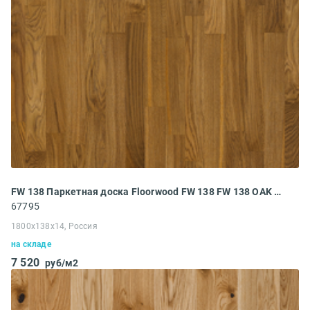
FW 138 Паркетная доска Floorwood FW 138 FW 138 OAK MADISON PREMIUM BROWN OIL 1S (1800x138x14 мм)
67795
1800x138x14, Россия
на складе
7 520
руб/м2