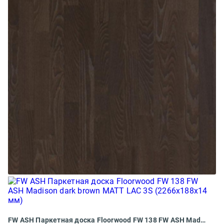
FW ASH Паркетная доска Floorwood FW 138 FW ASH Madison dark brown MATT LAC 3S (2266x188x14 мм)