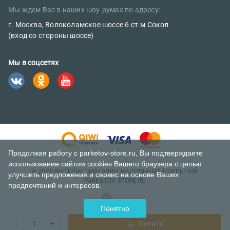
Сертификаты
Мы ждем Вас в наших шоу-румах по адресу:
sales@parketov-store.ru
Наш блог
г. Москва, Волоколамское шоссе 6 ст.м Сокол
Телефоны:
(вход со стороны шоссе)
+7 (499) 600-12-25
Мы в соцсетях
8 (800) 302-39-84 (бесплатно)
Продолжая работу с parketov-store.ru, Вы подтверждаете
использование сайтом cookies Вашего браузера с целью
© 2026 ИНТЕРНЕТ-МАГАЗИН НАПОЛЬНЫХ ПОКРЫТИЙ
улучшить предложения и сервис на основе Ваших
PARKETOV-STORE.RU
предпочтений и интересов.
Понятно
1
Купить
-
+