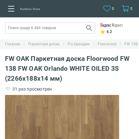
0
0
4,2
Главная
Паркетная доска
По брендам
Floorwood
FW 138
FW OAK Паркетная доска Floorwood FW
138 FW OAK Orlando WHITE OILED 3S
(2266x188x14 мм)
31 раз просмотрен