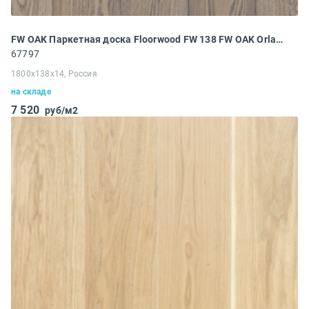
FW OAK Паркетная доска Floorwood FW 138 FW OAK Orlando PREMIUM gray OILED 1S (1800x138x14 мм)
67797
1800x138x14, Россия
на складе
7 520
руб/м2