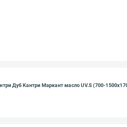
ределы МКАД
Введите код*
зображение
Пропустить
Отправить
о файлы форматов: jpeg, jpg, png. Максимум 10 изображении.
ранспортной компании
БЕСПЛАТНО
три Дуб Кантри Маркант масло UV.S (700-1500x17
Ост