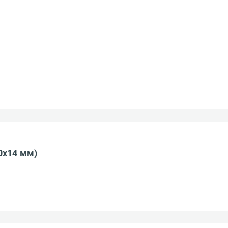
0x14 мм)
авить отзыв