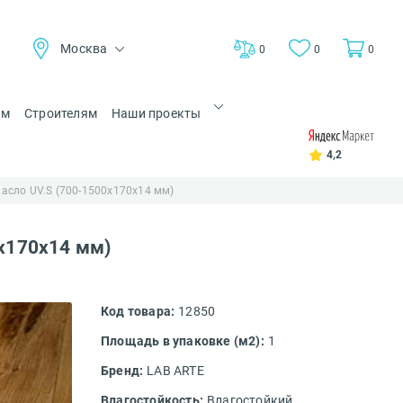
Москва
0
0
0
ам
Строителям
Наши проекты
4,2
асло UV.S (700-1500x170x14 мм)
x170x14 мм)
Код товара:
12850
Площадь в упаковке (м2):
1
Бренд:
LAB ARTE
Влагостойкость:
Влагостойкий