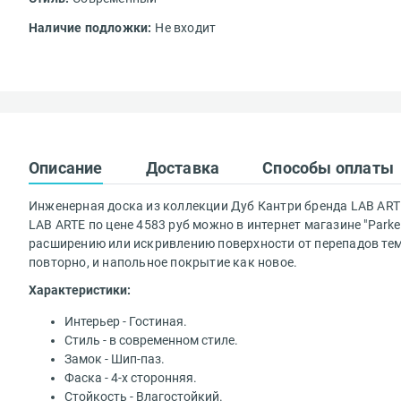
Наличие подложки:
Не входит
Вам понравился
Описание
Доставка
Способы оплаты
Ваше имя*
Инженерная доска из коллекции Дуб Кантри бренда LAB ARTE
LAB ARTE по цене 4583 руб можно в интернет магазине "Park
расширению или искривлению поверхности от перепадов тем
повторно, и напольное покрытие как новое.
Характеристики:
Достоинства
Интерьер - Гостиная.
Стиль - в современном стиле.
Доставка осущ
Замок - Шип-паз.
Фаска - 4-х сторонняя.
Стоимость сро
Недостатки
Стойкость - Влагостойкий.