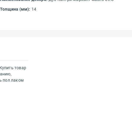
Толщина (мм):
14
 Купить товар
ханию,
ь пол лаком
идки и