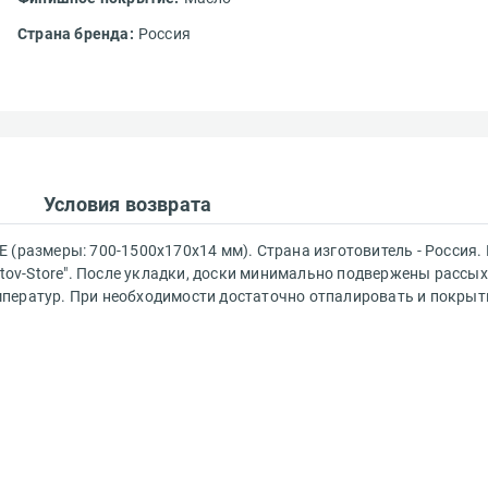
Страна бренда:
Россия
 сервис?*
Условия возврата
Ваш e-mail адрес*
 (размеры: 700-1500x170x14 мм). Страна изготовитель - Россия.
etov-Store". После укладки, доски минимально подвержены рассы
ператур. При необходимости достаточно отпалировать и покрыт
Получать эксклюзивные ск
Вам понравился сайт?*
предложения
Ваше имя*
ествляется
Что хотелось бы изменить?*
чной доставки