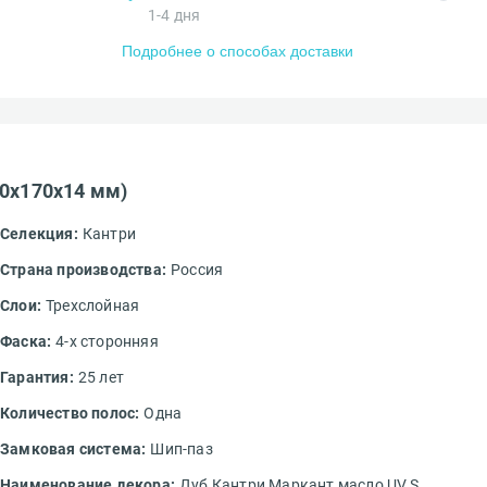
1-4 дня
Подробнее о способах доставки
00x170x14 мм)
Селекция:
Кантри
Страна производства:
Россия
Слои:
Трехслойная
Фаска:
4-х сторонняя
Гарантия:
25 лет
Количество полос:
Одна
Замковая система:
Шип-паз
Наименование декора:
Дуб Кантри Маркант масло UV.S