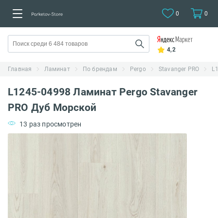
0
0
4,2
Главная
Ламинат
По брендам
Pergo
Stavanger PRO
L
L1245-04998 Ламинат Pergo Stavanger
PRO Дуб Морской
13 раз просмотрен