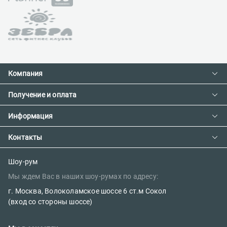
Компания
Получение и оплата
Контакты
О компании
Информация
Доставка и оплата
Сотрудничество
Предзаказ товара с фабрики
Контакты
Как сделать заказ
Вакансии
Возврат товара
Политика конфиденциальности
E-mail:
Шоу-рум
Сертификаты
Мы ждем Вас в наших шоу-румах по адресу:
sales@parketov-store.ru
Наш блог
г. Москва, Волоколамское шоссе 6 ст.м Сокол
Телефоны:
(вход со стороны шоссе)
+7 (499) 600-12-25