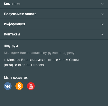
Компания
Получение и оплата
Контакты
О компании
Информация
Доставка и оплата
Сотрудничество
Предзаказ товара с фабрики
Контакты
Как сделать заказ
Вакансии
Возврат товара
Политика конфиденциальности
E-mail:
Шоу-рум
Сертификаты
Мы ждем Вас в наших шоу-румах по адресу:
sales@parketov-store.ru
Наш блог
г. Москва, Волоколамское шоссе 6 ст.м Сокол
Телефоны:
(вход со стороны шоссе)
+7 (499) 600-12-25
Мы в соцсетях
8 (800) 302-39-84 (бесплатно)