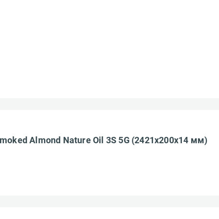
ределы МКАД
Введите код*
зображение
Пропустить
Отправить
о файлы форматов: jpeg, jpg, png. Максимум 10 изображении.
ранспортной компании
БЕСПЛАТНО
moked Almond Nature Oil 3S 5G (2421х200х14 мм)
Ост