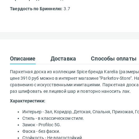
Твердость по Бриннелю:
3.7
Вам понравился
Описание
Доставка
Способы оплаты
Ваше имя*
Паркетная доска из коллекции Spice бренда Karelia (размеры
цене 3910 руб можно в интернет магазине "Parketov-Store"
сравнению с искусственными имитациями. Паркетная доска 
раз шлифовать ее лицевой шар и повторно наносить лак.
Характеристики:
Достоинства
Интерьер - Зал, Коридор, Детская, Спальня, Прихожая, Г
Стиль - в классическом стиле.
Доставка осущ
Замок - Profiloc 5G.
Фаска - без фаски.
Стоимость сро
Недостатки
Стойкость - Не влагостойкий.