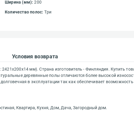
Ширина (мм):
200
Количество полос:
Три
 сервис?*
Условия возврата
Ваш e-mail адрес*
: 2421х200х14 мм). Страна изготовитель - Финляндия. Купить това
. Натуральные деревянные полы отличаются более высокой износо
долговечная в эксплуатации так как обеспечивает возможность
Получать эксклюзивные ск
Вам понравился сайт?*
предложения
Ваше имя*
остиная, Квартира, Кухня, Дом, Дача, Загородный дом.
ествляется
Что хотелось бы изменить?*
чной доставки