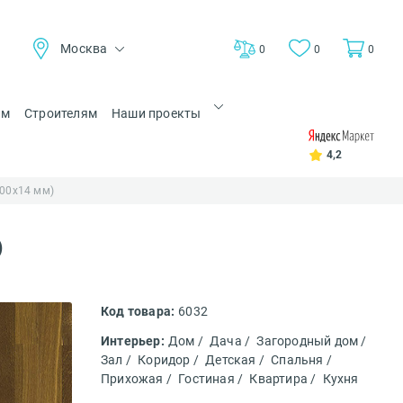
Москва
0
0
0
ам
Строителям
Наши проекты
4,2
200х14 мм)
)
Код товара:
6032
Интерьер:
Дом /
Дача /
Загородный дом /
Зал /
Коридор /
Детская /
Спальня /
Прихожая /
Гостиная /
Квартира /
Кухня