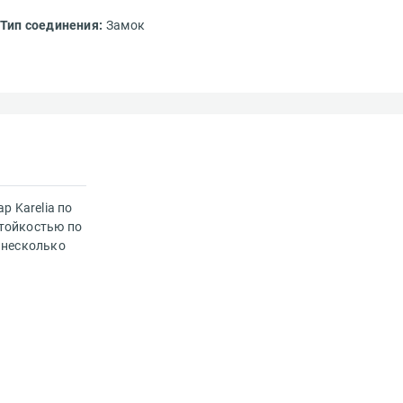
Тип соединения:
Замок
р Karelia по
стойкостью по
 несколько
идки и