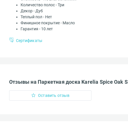
Количество полос - Три
Декор - Дуб
Доставка за п
Теплый пол - Нет
Комментарий*
Финишное покрытие - Масло
Гарантия - 10 лет
Сертификаты
Добавить и
Загрузить можн
Доставка до т
Введите код*
Отзывы на Паркетная доска Karelia Spice Oak S
Оставить отзыв