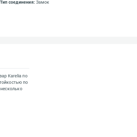
Тип соединения:
Замок
ар Karelia по
стойкостью по
идки и
 несколько