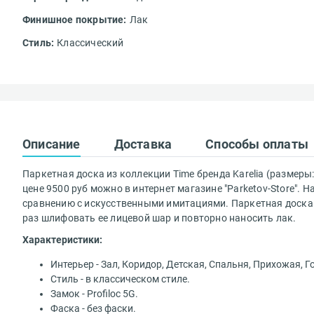
Финишное покрытие:
Лак
Стиль:
Классический
Вам понравился
Описание
Доставка
Способы оплаты
Ваше имя*
Паркетная доска из коллекции Time бренда Karelia (размеры:
цене 9500 руб можно в интернет магазине "Parketov-Store"
сравнению с искусственными имитациями. Паркетная доска 
раз шлифовать ее лицевой шар и повторно наносить лак.
Достоинства
Характеристики:
Интерьер - Зал, Коридор, Детская, Спальня, Прихожая, Г
Доставка осущ
Стиль - в классическом стиле.
Замок - Profiloc 5G.
Стоимость сро
Недостатки
Фаска - без фаски.