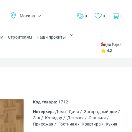
Москва
0
0
0
ам
Строителям
Наши проекты
4,2
Код товара:
1712
Интерьер:
Дом /
Дача /
Загородный дом /
Зал /
Коридор /
Детская /
Спальня /
Прихожая /
Гостиная /
Квартира /
Кухня