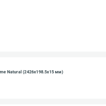
ределы МКАД
Введите код*
зображение
Пропустить
Отправить
о файлы форматов: jpeg, jpg, png. Максимум 10 изображении.
ранспортной компании
БЕСПЛАТНО
me Natural (2426х198.5х15 мм)
Ост