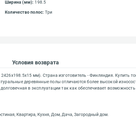
Ширина (мм):
198.5
Количество полос:
Три
 сервис?*
Условия возврата
Ваш e-mail адрес*
 2426х198.5х15 мм). Страна изготовитель - Финляндия. Купить тов
. Натуральные деревянные полы отличаются более высокой износо
Получать эксклюзивные ск
Вам понравился сайт?*
долговечная в эксплуатации так как обеспечивает возможность
предложения
Ваше имя*
остиная, Квартира, Кухня, Дом, Дача, Загородный дом.
ествляется
Что хотелось бы изменить?*
чной доставки