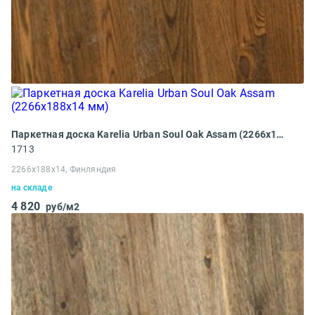
Паркетная доска Karelia Urban Soul Oak Assam (2266х188х14 мм)
1713
2266х188х14, Финляндия
на складе
4 820
руб/м2