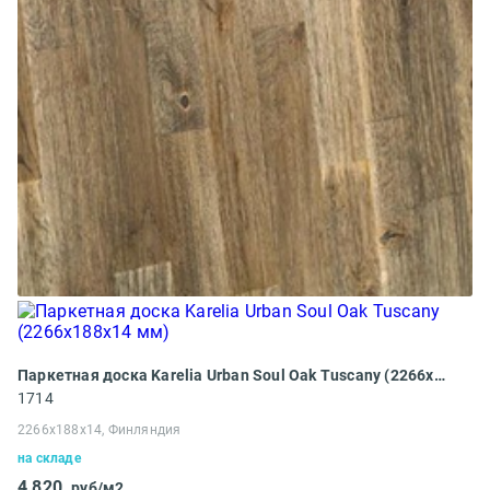
Паркетная доска Karelia Urban Soul Oak Tuscany (2266х188х14 мм)
1714
2266х188х14, Финляндия
на складе
4 820
руб/м2