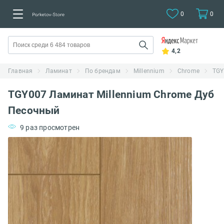
0
0
4,2
Главная
Ламинат
По брендам
Millennium
Chrome
TGY
TGY007 Ламинат Millennium Chrome Дуб
Песочный
9 раз просмотрен