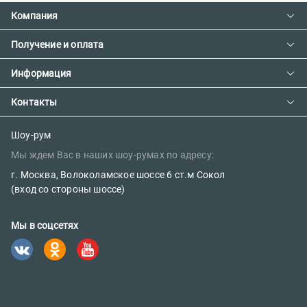
Компания
Получение и оплата
Контакты
О компании
Информация
Доставка и оплата
Сотрудничество
Предзаказ товара с фабрики
Контакты
Как сделать заказ
Вакансии
Возврат товара
Политика конфиденциальности
E-mail:
Шоу-рум
Сертификаты
Мы ждем Вас в наших шоу-румах по адресу:
sales@parketov-store.ru
Наш блог
г. Москва, Волоколамское шоссе 6 ст.м Сокол
Телефоны:
(вход со стороны шоссе)
+7 (499) 600-12-25
Мы в соцсетях
8 (800) 302-39-84 (бесплатно)